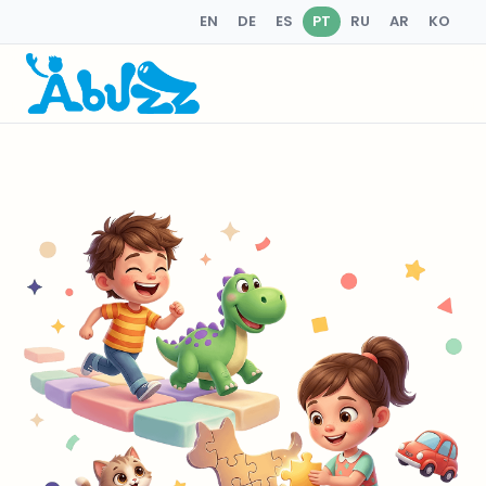
EN
DE
ES
PT
RU
AR
KO