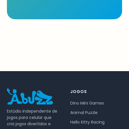
JOGOS
Dino Mini Games
Estúdio independente de
Animal Puzzle
jogos para celular que
Hello Kitty Racing
cria jogos divertidos e