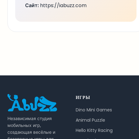
Сайт:
https://iabuzz.com
ИГРЫ
Dino Mini Games
Независимая студия
Animal Puzzle
мобильных игр,
Hello Kitty Racing
создающая весёлые и