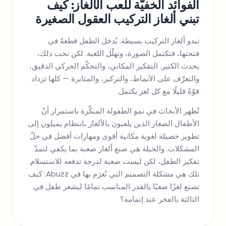
الفوائد الخفيّة للعب الألغاز: كيف
تبني ألغاز التركيب العقول الصغيرة
تبدو ألغاز التركيب بسيطة. يُدخل الطفل قطعةً في
فتحتها، فتكتمل الصورة، وتهلّل اللعبة. لكن تحت ذلك،
يحدث الكثير. التفكير المكاني، والتحكّم الحركي الدقيق،
والتعرّف على الأنماط، والتركيز، والمثابرة — كلها تزداد
قوّةً قليلًا مع كل لغز يكتمل.
تُظهر الأبحاث في نمو الطفولة المبكّرة باستمرار أنّ
الأطفال الصغار الذين يلعبون بالألغاز بانتظام يميلون إلى
تطوير حصيلة لغوية مكانية أقوى ومهارات أفضل في حلّ
المشكلات. والحيلة هي صنع ألغاز صعبة بما يكفي لتمدّ
تفكير الطفل، لكن ليست صعبة لدرجة تدفعه للاستسلام.
تلك هي مشكلة التصميم التي نُغرَم بها في Abuzz: كيف
تصنع لغزًا صعبًا بالقدر المناسب تمامًا ليشعر طفل في
الثالثة بالفخر عند إتمامه؟