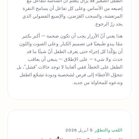
الطفل الصغير فلا يزال يتعلّم أنّ الشاشة تتفاعل مع
إصبعه من الأساس. وعلى كل تفاعل أن يسامح النقرة
المرتعشة، والسحب العَرَضي، والإصبع الفضولي الذي
يجد زرّ الرجوع.
هذا يعني أنّ الأزرار يجب أن تكون ضخمة — أكبر بكثير
ممّا يبدو طبيعيًا في تصميم الكبار. وعلى الصوت واللون
أن يؤكّدا كل إجراء حتى يعرف الطفل أنّ شيئًا ما قد
حدث. ولا شيء — على الإطلاق — ينبغي أن يعاقب
الطفل على الخطأ. ففي ألعابنا لا توجد حالات "فشل"، بل
تتحوّل الأخطاء إلى فرص لشخصية ودودة تشجّع الطفل
وتدعوه للمحاولة من جديد.
اللعب والتطوّر
•
5 أبريل 2026